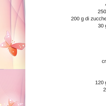
250
200 g di zucche
30 
c
120 
2