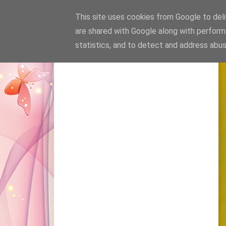
This site uses cookies from Google to deliv
are shared with Google along with perform
statistics, and to detect and address abus