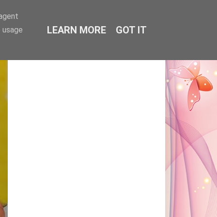
-agent
LEARN MORE
GOT IT
e usage