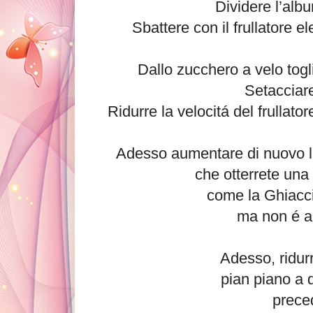
Dividere l’albu
Sbattere con il frullatore e
Dallo zucchero a velo togli
Setacciare
Ridurre la velocitá del frulla
Adesso aumentare di nuovo la 
che otterrete una
come la Ghiacci
ma non é an
Adesso, ridur
pian piano a d
prece