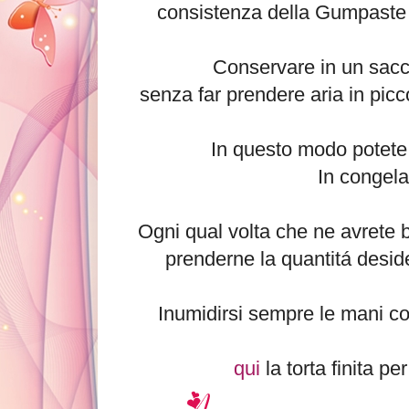
consistenza della Gumpaste 
Conservare in un sacc
senza far prendere aria in picco
In questo modo potete c
In congela
Ogni qual volta che ne avrete b
prenderne la quantitá deside
Inumidirsi sempre le mani con
qui
la torta finita p