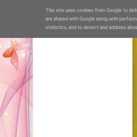
This site uses cookies from Google to deliv
are shared with Google along with perform
statistics, and to detect and address abus