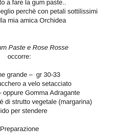
o a fare la gum paste..
glio perchè con petali sottilissimi
ella mia amica Orchidea
um Paste e Rose Rosse
occorre:
me grande – gr 30-33
ucchero a velo setacciato
– oppure Gomma Adragante
é di strutto vegetale (margarina)
ido per stendere
Preparazione