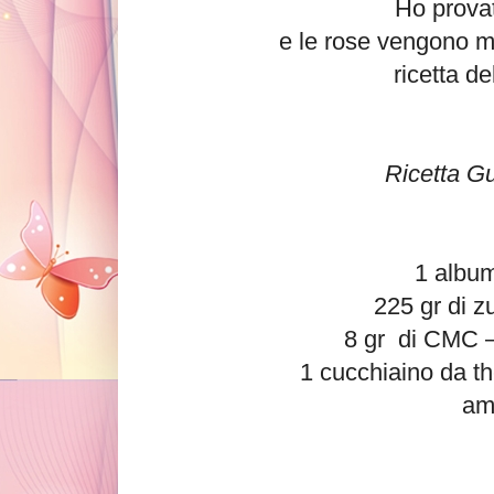
Ho provat
e le rose vengono me
ricetta d
Ricetta G
1 albu
225 gr di z
8 gr di CMC 
1 cucchiaino da th
am