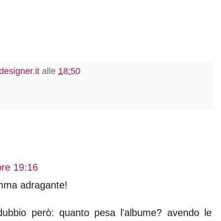
esigner.it
alle
18:50
ore 19:16
omma adragante!
 dubbio però: quanto pesa l'albume? avendo le