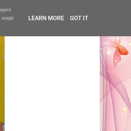
-agent
LEARN MORE
GOT IT
e usage