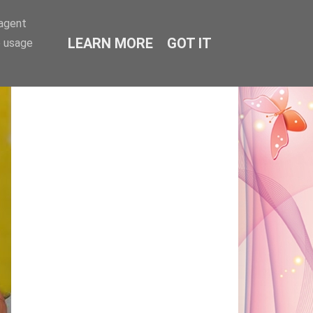
-agent
LEARN MORE
GOT IT
e usage