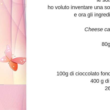
ho voluto inventare una s
e ora gli ingred
Cheese cak
80g 
100g di cioccolato fond
400 g di
26