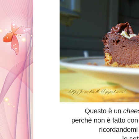
Questo è un
chees
perchè non è fatto con i
ricordandomi
le sot