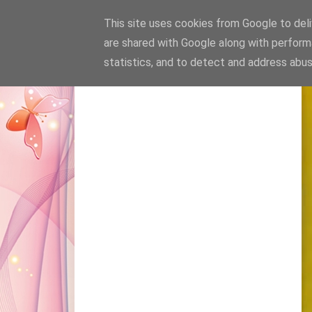
This site uses cookies from Google to deliv
are shared with Google along with perform
statistics, and to detect and address abus