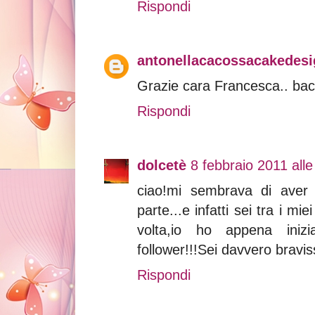
Rispondi
antonellacacossacakedesig
Grazie cara Francesca.. bac
Rispondi
dolcetè
8 febbraio 2011 alle
ciao!mi sembrava di aver 
parte...e infatti sei tra i mi
volta,io ho appena iniz
follower!!!Sei davvero bravis
Rispondi