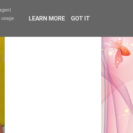
-agent
LEARN MORE
GOT IT
e usage