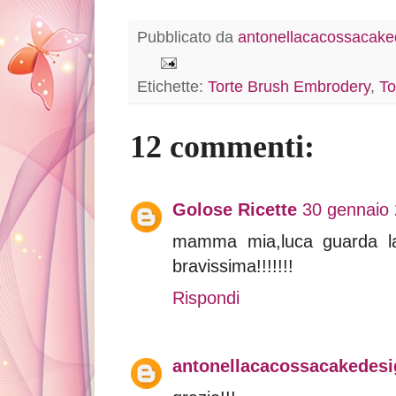
Pubblicato da
antonellacacossacaked
Etichette:
Torte Brush Embrodery
,
To
12 commenti:
Golose Ricette
30 gennaio 
mamma mia,luca guarda la 
bravissima!!!!!!!
Rispondi
antonellacacossacakedesig