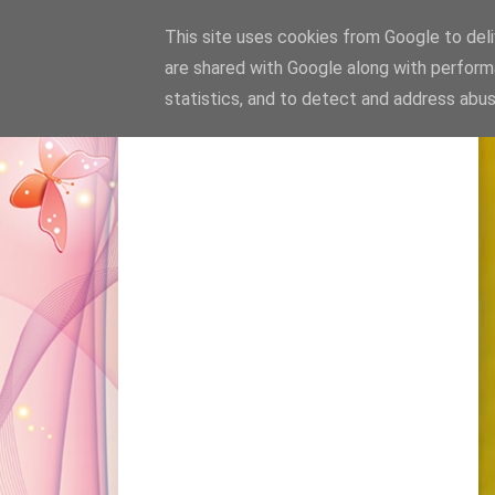
This site uses cookies from Google to deliv
are shared with Google along with perform
statistics, and to detect and address abus