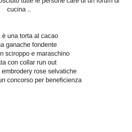
sciuto tutte le persone care di un forum di
cucina ..
è una torta al cacao
a ganache fondente
n sciroppo e maraschino
ta con collar run out
h embrodery rose selvatiche
 un concorso per beneficienza