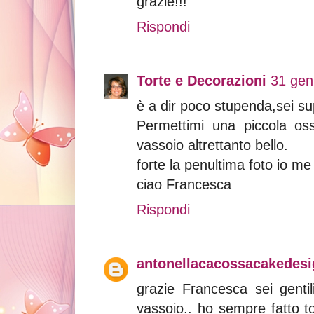
grazie!!!
Rispondi
Torte e Decorazioni
31 gen
è a dir poco stupenda,sei su
Permettimi una piccola oss
vassoio altrettanto bello.
forte la penultima foto io me l
ciao Francesca
Rispondi
antonellacacossacakedesig
grazie Francesca sei genti
vassoio.. ho sempre fatto t