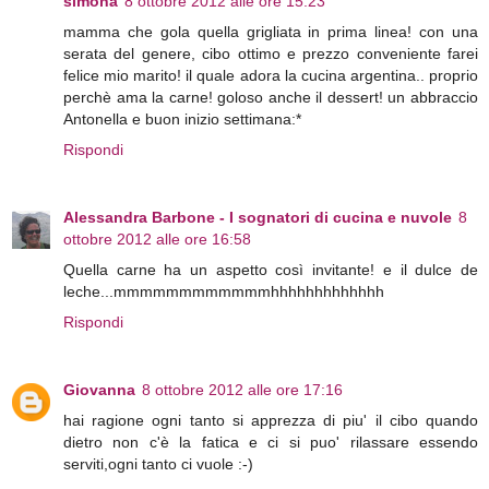
simona
8 ottobre 2012 alle ore 15:23
mamma che gola quella grigliata in prima linea! con una
serata del genere, cibo ottimo e prezzo conveniente farei
felice mio marito! il quale adora la cucina argentina.. proprio
perchè ama la carne! goloso anche il dessert! un abbraccio
Antonella e buon inizio settimana:*
Rispondi
Alessandra Barbone - I sognatori di cucina e nuvole
8
ottobre 2012 alle ore 16:58
Quella carne ha un aspetto così invitante! e il dulce de
leche...mmmmmmmmmmmmhhhhhhhhhhhhh
Rispondi
Giovanna
8 ottobre 2012 alle ore 17:16
hai ragione ogni tanto si apprezza di piu' il cibo quando
dietro non c'è la fatica e ci si puo' rilassare essendo
serviti,ogni tanto ci vuole :-)