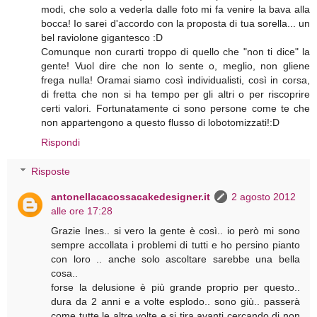
modi, che solo a vederla dalle foto mi fa venire la bava alla
bocca! Io sarei d'accordo con la proposta di tua sorella... un
bel raviolone gigantesco :D
Comunque non curarti troppo di quello che "non ti dice" la
gente! Vuol dire che non lo sente o, meglio, non gliene
frega nulla! Oramai siamo così individualisti, così in corsa,
di fretta che non si ha tempo per gli altri o per riscoprire
certi valori. Fortunatamente ci sono persone come te che
non appartengono a questo flusso di lobotomizzati!:D
Rispondi
Risposte
antonellacacossacakedesigner.it
2 agosto 2012
alle ore 17:28
Grazie Ines.. si vero la gente è così.. io però mi sono
sempre accollata i problemi di tutti e ho persino pianto
con loro .. anche solo ascoltare sarebbe una bella
cosa..
forse la delusione è più grande proprio per questo..
dura da 2 anni e a volte esplodo.. sono giù.. passerà
come tutte le altre volte e si tira avanti cercando di non