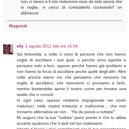
non ci riesco e il mio malumore esce da solo senza che
io voglia.. e cerco di combatterlo cucinando!! un
abbraccio
Rispondi
elly
1 agosto 2012 alle ore 15:54
Sai Antonella, a volte ci sono le persone che non hanno
voglia di ascoltare i tuoi guai, o perché sono egoiste e
pensano solo a loro, oppure perché hanno già problemi e
non hanno la forza di ascoltare anche quelli degli altri. Altre
volte ancora siamo noi che pensiamo che nessuno ha
voglia di ascoltarci, che nemmeno ci proviamo a farlo,
mentre basterebbe aprire il nostro cuore per trovare una
spalla che ci consoli.
In ogni caso, spesso restiamo imprigionate nei nostri
malumori, nelle nostre tristezze e malinconie... che non
troviamo alternativa se non... "Ha da passà a nuttata!"
Mi auguro che la tua "nuttata" passi presto e che tu abbia
accanto qualcuno che ti aiuti nel tuo malessere...
Intanto ti faccio i miei complimenti per la tua presentazione