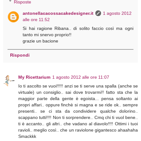
Risposte
antonellacacossacakedesigner.it
1 agosto 2012
alle ore 11:52
Si hai ragione Ribana.. di solito faccio così ma ogni
tanto mi snervo proprio!!
grazie un bacione
Rispondi
My Ricettarium
1 agosto 2012 alle ore 11:07
Io ti ascolto se vuoi!!!!! anzi se ti serve una spalla (anche se
virtuale) un consiglio.. sai dove trovarmi!! fatto sta che la
maggior parte della gente è egoista... pensa soltanto ai
propri affari.. oppure finchè si magna e se ride ok.. sempre
presenti.. se ci sta da condividere qualche dolorino..
scappano tutti!!!! Non ti sorprendere.. Cmq chi ti vuol bene..
ti è accanto.. gli altri.. che vadano al diavolo!!!! Ottimi i tuoi
ravioli.. meglio così.. che un raviolone gigantesco ahaahaha
Smackkk