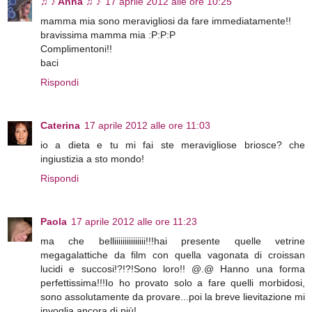
♫ ♪ Anna ♫ ♪
17 aprile 2012 alle ore 10:25
mamma mia sono meravigliosi da fare immediatamente!!
bravissima mamma mia :P:P:P
Complimentoni!!
baci
Rispondi
Caterina
17 aprile 2012 alle ore 11:03
io a dieta e tu mi fai ste meravigliose briosce? che
ingiustizia a sto mondo!
Rispondi
Paola
17 aprile 2012 alle ore 11:23
ma che belliiiiiiiiiiiiiii!!!hai presente quelle vetrine
megagalattiche da film con quella vagonata di croissan
lucidi e succosi!?!?!Sono loro!! @.@ Hanno una forma
perfettissima!!!Io ho provato solo a fare quelli morbidosi,
sono assolutamente da provare...poi la breve lievitazione mi
invoglia ancora di più!