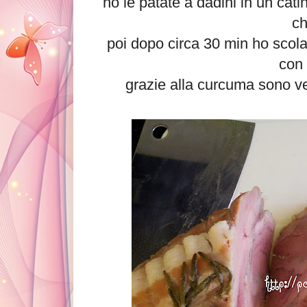
ho le patate a dadini in un cat
ch
poi dopo circa 30 min ho scola
con 
grazie alla curcuma sono ven