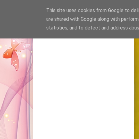
This site uses cookies from Google to deliv
are shared with Google along with perform
statistics, and to detect and address abus