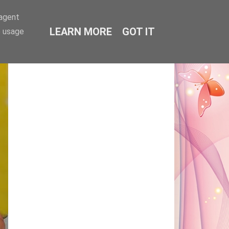
-agent
LEARN MORE
GOT IT
e usage