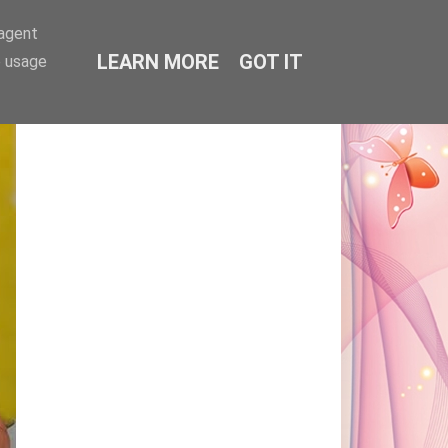
-agent
LEARN MORE
GOT IT
e usage