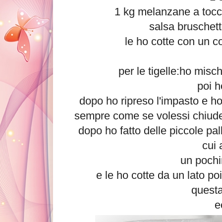
1 kg melanzane a tocch
salsa bruschett
le ho cotte con un c
per le tigelle:ho misc
poi h
dopo ho ripreso l'impasto e ho 
sempre come se volessi chiuder
dopo ho fatto delle piccole pal
cui 
un pochi
e le ho cotte da un lato poi 
questa
e