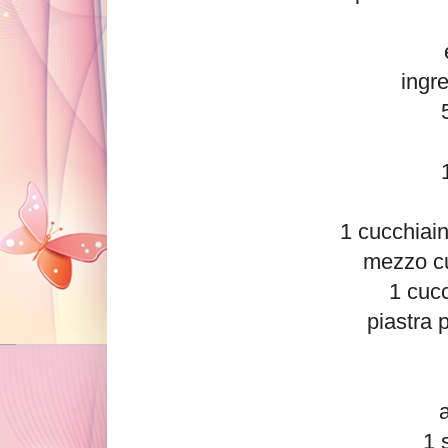
ingre
1 cucchiai
mezzo cub
1 cucc
piastra p
a
1 